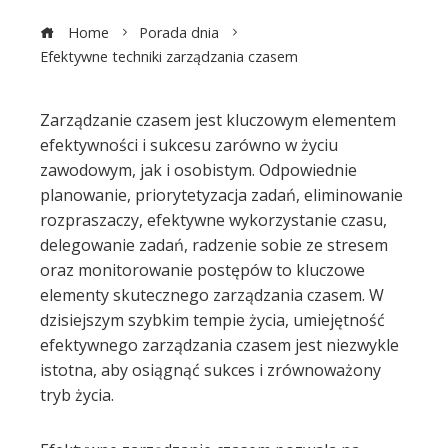
Home
Porada dnia
Efektywne techniki zarządzania czasem
Zarządzanie czasem jest kluczowym elementem
efektywności i sukcesu zarówno w życiu
ebook
zawodowym, jak i osobistym. Odpowiednie
planowanie, priorytetyzacja zadań, eliminowanie
ter
rozpraszaczy, efektywne wykorzystanie czasu,
delegowanie zadań, radzenie sobie ze stresem
edIn
oraz monitorowanie postępów to kluczowe
elementy skutecznego zarządzania czasem. W
erest
dzisiejszym szybkim tempie życia, umiejętność
efektywnego zarządzania czasem jest niezwykle
istotna, aby osiągnąć sukces i zrównoważony
mbleupon
tryb życia.
l