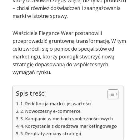
edIn
który oczekiwał czegoś więcej niż tylko produktu
– chciał również doświadczeń i zaangażowania
erest
marki w istotne sprawy.
mbleupon
Właściciele Elegance Wear postanowili
przeprowadzić gruntowną transformację. W tym
celu zwrócili się o pomoc do specjalistów od
l
marketingu, którzy pomogli stworzyć nową
strategię dopasowaną do współczesnych
wymagań rynku.
Spis treści
1. Redefinicja marki i jej wartości
2. Nowoczesny e-commerce
3. Kampanie w mediach społecznościowych
4. Korzystanie z doradztwa marketingowego
5. Rezultaty zmiany strategii