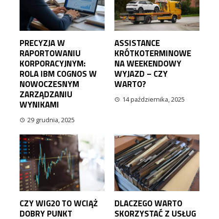
PRECYZJA W
ASSISTANCE
RAPORTOWANIU
KRÓTKOTERMINOWE
KORPORACYJNYM:
NA WEEKENDOWY
ROLA IBM COGNOS W
WYJAZD – CZY
NOWOCZESNYM
WARTO?
ZARZĄDZANIU
14 października, 2025
WYNIKAMI
29 grudnia, 2025
CZY WIG20 TO WCIĄŻ
DLACZEGO WARTO
DOBRY PUNKT
SKORZYSTAĆ Z USŁUG