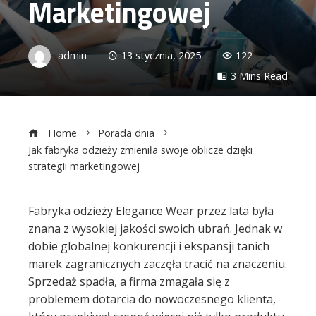
Marketingowej
admin
13 stycznia, 2025
122
3 Mins Read
Home
Porada dnia
Jak fabryka odzieży zmieniła swoje oblicze dzięki
strategii marketingowej
Fabryka odzieży Elegance Wear przez lata była
znana z wysokiej jakości swoich ubrań. Jednak w
ebook
dobie globalnej konkurencji i ekspansji tanich
marek zagranicznych zaczęła tracić na znaczeniu.
ter
Sprzedaż spadła, a firma zmagała się z
problemem dotarcia do nowoczesnego klienta,