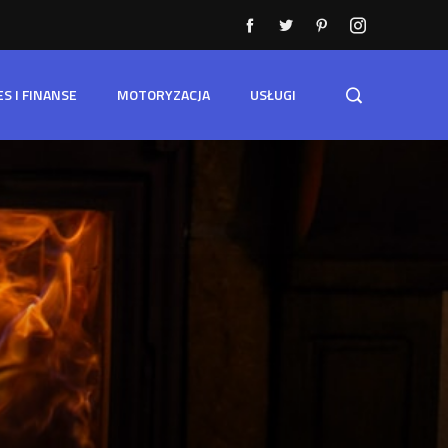
ES I FINANSE
MOTORYZACJA
USŁUGI