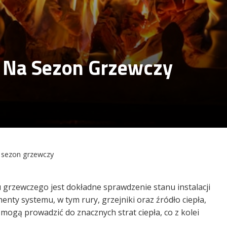
 Na Sezon Grzewczy
 sezon grzewczy
rzewczego jest dokładne sprawdzenie stanu instalacji
nty systemu, w tym rury, grzejniki oraz źródło ciepła,
ji mogą prowadzić do znacznych strat ciepła, co z kolei