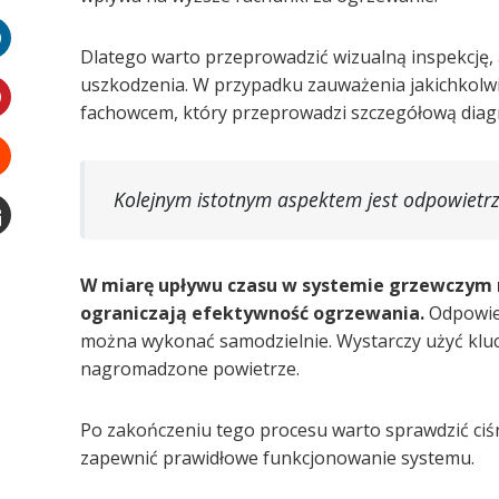
witter
Dlatego warto przeprowadzić wizualną inspekcję, 
LinkedIn
uszkodzenia. W przypadku zauważenia jakichkolwie
fachowcem, który przeprowadzi szczegółową diag
interest
Stumbleupon
Kolejnym istotnym aspektem jest odpowietrz
Email
e
W miarę upływu czasu w systemie grzewczym m
ograniczają efektywność ogrzewania.
Odpowiet
można wykonać samodzielnie. Wystarczy użyć kluc
nagromadzone powietrze.
Po zakończeniu tego procesu warto sprawdzić ciśni
zapewnić prawidłowe funkcjonowanie systemu.