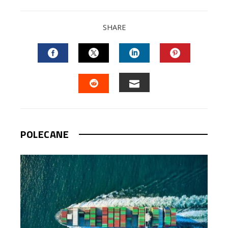
SHARE
FACEBOOK
TWITTER
LINKEDIN
PINTEREST
EMAIL
STUMBLEUPON
POLECANE