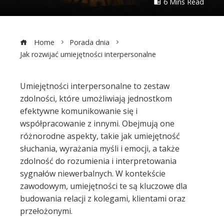
6 Mins Read
Home
Porada dnia
Jak rozwijać umiejętności interpersonalne
Umiejętności interpersonalne to zestaw
zdolności, które umożliwiają jednostkom
ebook
efektywne komunikowanie się i
współpracowanie z innymi. Obejmują one
ter
różnorodne aspekty, takie jak umiejętność
słuchania, wyrażania myśli i emocji, a także
edIn
zdolność do rozumienia i interpretowania
sygnałów niewerbalnych. W kontekście
erest
zawodowym, umiejętności te są kluczowe dla
budowania relacji z kolegami, klientami oraz
przełożonymi.
mbleupon