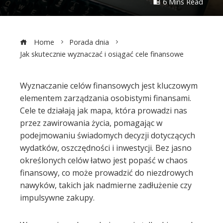
6 Mins Read
Home
Porada dnia
Jak skutecznie wyznaczać i osiągać cele finansowe
Wyznaczanie celów finansowych jest kluczowym
elementem zarządzania osobistymi finansami.
ebook
Cele te działają jak mapa, która prowadzi nas
przez zawirowania życia, pomagając w
ter
podejmowaniu świadomych decyzji dotyczących
wydatków, oszczędności i inwestycji. Bez jasno
edIn
określonych celów łatwo jest popaść w chaos
finansowy, co może prowadzić do niezdrowych
erest
nawyków, takich jak nadmierne zadłużenie czy
impulsywne zakupy.
mbleupon