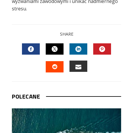
wyzwaniami zawodowymi i unikać nadmiernego
stresu.
SHARE
FACEBOOK
TWITTER
LINKEDIN
PINTEREST
EMAIL
STUMBLEUPON
POLECANE