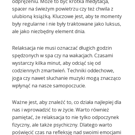
odprężeniu. Może to być krótka medytacja,
spacer na świeżym powietrzu czy też chwila z
l
ulubioną książką. Kluczowe jest, aby te momenty
były regularne i nie były traktowane jako luksus,
ale jako niezbędny element dnia.
Relaksacja nie musi oznaczać długich godzin
spędzonych w spa czy na wakacjach. Czasami
wystarczy kilka minut, aby odciąć się od
codziennych zmartwień. Techniki oddechowe,
joga czy nawet słuchanie muzyki mogą znacząco
wpłynąć na nasze samopoczucie.
Ważne jest, aby znaleźć to, co działa najlepiej dla
nas i wprowadzić to w życie. Warto również
pamiętać, że relaksacja to nie tylko odpoczynek
fizyczny, ale także psychiczny. Dlatego warto
poświęcić czas na refleksję nad swoimi emocjami