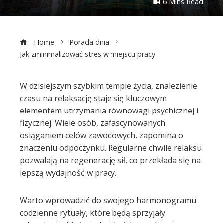
6 Mins Read
Home
Porada dnia
Jak zminimalizować stres w miejscu pracy
W dzisiejszym szybkim tempie życia, znalezienie
czasu na relaksację staje się kluczowym
ebook
elementem utrzymania równowagi psychicznej i
fizycznej. Wiele osób, zafascynowanych
ter
osiąganiem celów zawodowych, zapomina o
znaczeniu odpoczynku. Regularne chwile relaksu
edIn
pozwalają na regenerację sił, co przekłada się na
lepszą wydajność w pracy.
erest
Warto wprowadzić do swojego harmonogramu
mbleupon
codzienne rytuały, które będą sprzyjały