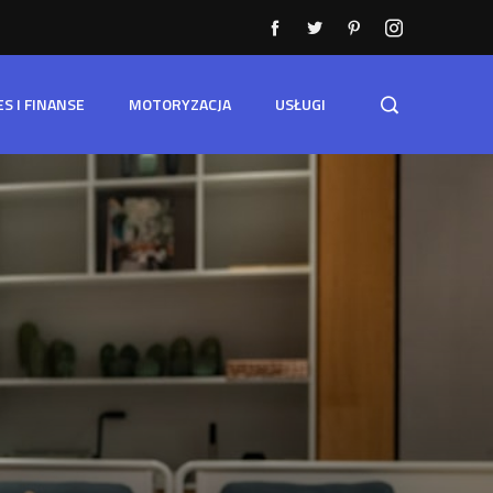
ES I FINANSE
MOTORYZACJA
USŁUGI