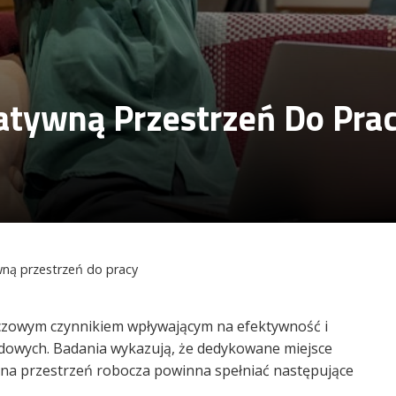
atywną Przestrzeń Do Pra
wną przestrzeń do pracy
uczowym czynnikiem wpływającym na efektywność i
wych. Badania wykazują, że dedykowane miejsce
na przestrzeń robocza powinna spełniać następujące