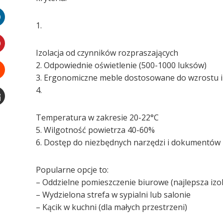
witter
1.
LinkedIn
Izolacja od czynników rozpraszających
interest
2. Odpowiednie oświetlenie (500-1000 luksów)
3. Ergonomiczne meble dostosowane do wzrostu i
Stumbleupon
4.
Email
Temperatura w zakresie 20-22°C
e
5. Wilgotność powietrza 40-60%
6. Dostęp do niezbędnych narzędzi i dokumentów
Popularne opcje to:
– Oddzielne pomieszczenie biurowe (najlepsza izol
– Wydzielona strefa w sypialni lub salonie
– Kącik w kuchni (dla małych przestrzeni)