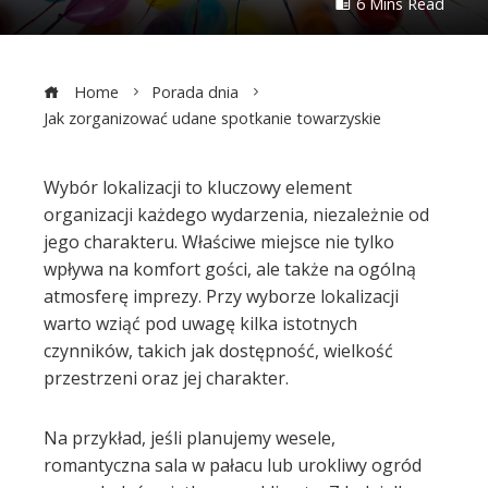
6 Mins Read
Home
Porada dnia
Jak zorganizować udane spotkanie towarzyskie
Wybór lokalizacji to kluczowy element
organizacji każdego wydarzenia, niezależnie od
ebook
jego charakteru. Właściwe miejsce nie tylko
wpływa na komfort gości, ale także na ogólną
ter
atmosferę imprezy. Przy wyborze lokalizacji
warto wziąć pod uwagę kilka istotnych
edIn
czynników, takich jak dostępność, wielkość
przestrzeni oraz jej charakter.
erest
Na przykład, jeśli planujemy wesele,
mbleupon
romantyczna sala w pałacu lub urokliwy ogród