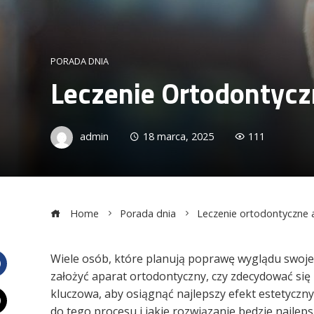
PORADA DNIA
Leczenie Ortodontycz
admin
18 marca, 2025
111
Home
Porada dnia
Leczenie ortodontyczne a
Wiele osób, które planują poprawę wyglądu swoje
założyć aparat ortodontyczny, czy zdecydować się
Facebook
kluczowa, aby osiągnąć najlepszy efekt estetyczny
do tego procesu i jakie rozwiązanie będzie najlep