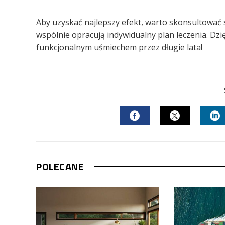
Aby uzyskać najlepszy efekt, warto skonsultować s
wspólnie opracują indywidualny plan leczenia. Dz
funkcjonalnym uśmiechem przez długie lata!
FACEBOOK
TWITTER
L
POLECANE