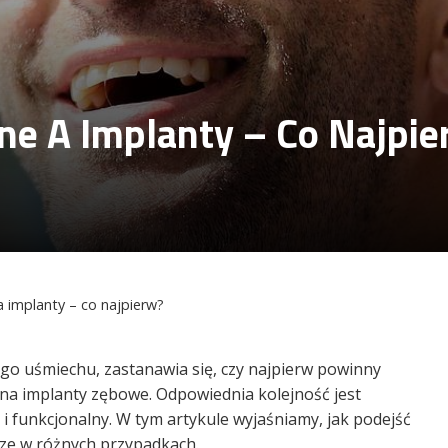
ne A Implanty – Co Najpie
 implanty – co najpierw?
go uśmiechu, zastanawia się, czy najpierw powinny
 na implanty zębowe. Odpowiednia kolejność jest
 i funkcjonalny. W tym artykule wyjaśniamy, jak podejść
sze w różnych przypadkach.