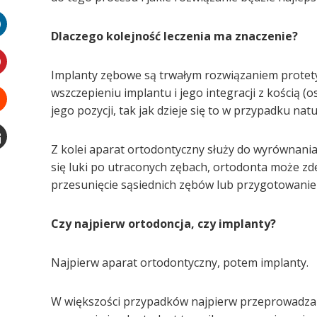
witter
Dlaczego kolejność leczenia ma znaczenie?
LinkedIn
Implanty zębowe są trwałym rozwiązaniem protety
interest
wszczepieniu implantu i jego integracji z kością (
jego pozycji, tak jak dzieje się to w przypadku n
Stumbleupon
Z kolei aparat ortodontyczny służy do wyrównania 
Email
się luki po utraconych zębach, ortodonta może zd
e
przesunięcie sąsiednich zębów lub przygotowanie
Czy najpierw ortodoncja, czy implanty?
Najpierw aparat ortodontyczny, potem implanty.
W większości przypadków najpierw przeprowadza s