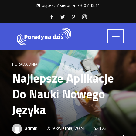
piątek, 7 sierpnia
07:43:12
PORADA DNIA
Najlepsze Aplikacje
Do Nauki Nowego
Języka
admin
9 kwietnia, 2024
123