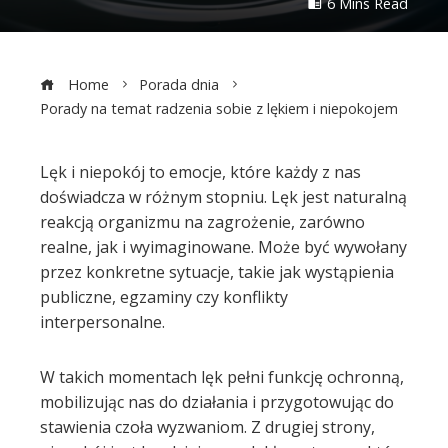
6 Mins Read
Home
Porada dnia
Porady na temat radzenia sobie z lękiem i niepokojem
Lęk i niepokój to emocje, które każdy z nas
doświadcza w różnym stopniu. Lęk jest naturalną
ebook
reakcją organizmu na zagrożenie, zarówno
realne, jak i wyimaginowane. Może być wywołany
ter
przez konkretne sytuacje, takie jak wystąpienia
publiczne, egzaminy czy konflikty
edIn
interpersonalne.
erest
W takich momentach lęk pełni funkcję ochronną,
mobilizując nas do działania i przygotowując do
mbleupon
stawienia czoła wyzwaniom. Z drugiej strony,