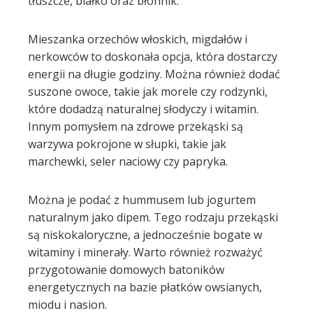
tłuszcze, białko oraz błonnik.
mbleupon
Mieszanka orzechów włoskich, migdałów i
nerkowców to doskonała opcja, która dostarczy
l
energii na długie godziny. Można również dodać
suszone owoce, takie jak morele czy rodzynki,
które dodadzą naturalnej słodyczy i witamin.
Innym pomysłem na zdrowe przekąski są
warzywa pokrojone w słupki, takie jak
marchewki, seler naciowy czy papryka.
Można je podać z hummusem lub jogurtem
naturalnym jako dipem. Tego rodzaju przekąski
są niskokaloryczne, a jednocześnie bogate w
witaminy i minerały. Warto również rozważyć
przygotowanie domowych batoników
energetycznych na bazie płatków owsianych,
miodu i nasion.