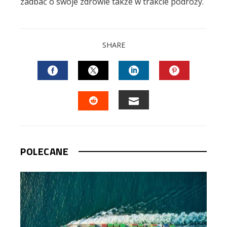
zadbać o swoje zdrowie także w trakcie podróży.
SHARE
FACEBOOK
TWITTER
LINKEDIN
PINTEREST
EMAIL
STUMBLEUPON
POLECANE