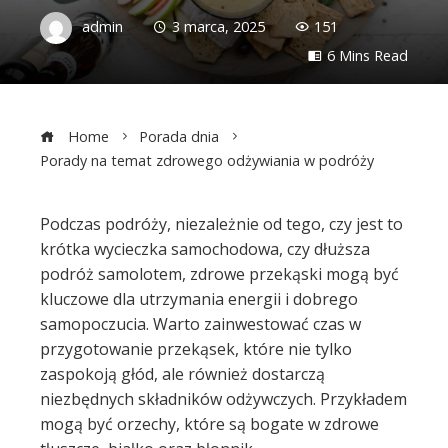
admin
3 marca, 2025
151
6 Mins Read
Home
Porada dnia
Porady na temat zdrowego odżywiania w podróży
Podczas podróży, niezależnie od tego, czy jest to
krótka wycieczka samochodowa, czy dłuższa
ebook
podróż samolotem, zdrowe przekąski mogą być
kluczowe dla utrzymania energii i dobrego
ter
samopoczucia. Warto zainwestować czas w
przygotowanie przekąsek, które nie tylko
edIn
zaspokoją głód, ale również dostarczą
niezbędnych składników odżywczych. Przykładem
erest
mogą być orzechy, które są bogate w zdrowe