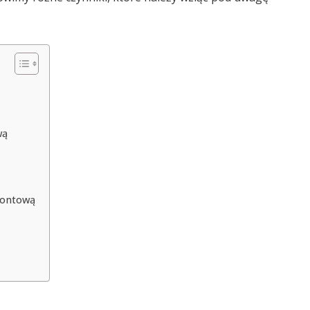
wą
montową