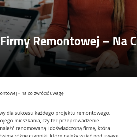
 Firmy Remontowej – Na 
montowej – na co zwrócić uwagę
owy dla sukcesu każdego projektu remontowego.
wojego mieszkania, czy też przeprowadzenie
naleźć renomowaną i doświadczoną firmę, która
wimy różne czynniki, które należy wziąć pod uwagę