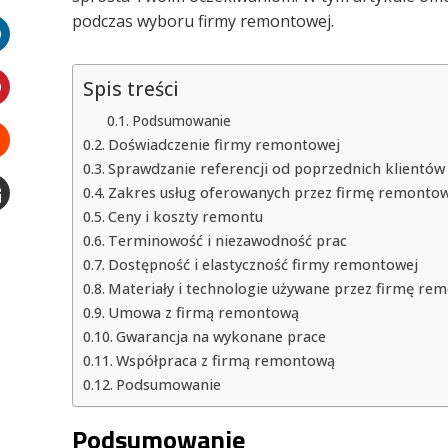
witter
podczas wyboru firmy remontowej.
LinkedIn
Spis treści
interest
Podsumowanie
Doświadczenie firmy remontowej
Sprawdzanie referencji od poprzednich klientów
Stumbleupon
Zakres usług oferowanych przez firmę remonto
Ceny i koszty remontu
Email
Terminowość i niezawodność prac
e
Dostępność i elastyczność firmy remontowej
Materiały i technologie używane przez firmę re
Umowa z firmą remontową
Gwarancja na wykonane prace
Współpraca z firmą remontową
Podsumowanie
Podsumowanie