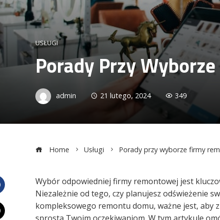
USŁUGI
Porady Przy Wyborze
admin
21 lutego, 2024
349
Home
Usługi
Porady przy wyborze firmy re
Wybór odpowiedniej firmy remontowej jest klucz
Niezależnie od tego, czy planujesz odświeżenie s
Facebook
kompleksowego remontu domu, ważne jest, aby z
sprosta Twoim oczekiwaniom. W tym artykule omó