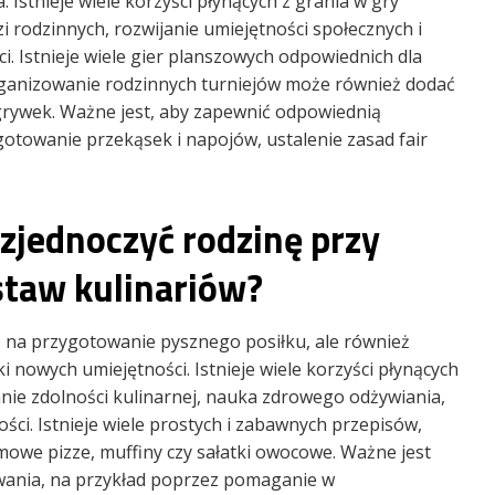
. Istnieje wiele korzyści płynących z grania w gry
i rodzinnych, rozwijanie umiejętności społecznych i
. Istnieje wiele gier planszowych odpowiednich dla
 Organizowanie rodzinnych turniejów może również dodać
zgrywek. Ważne jest, aby zapewnić odpowiednią
otowanie przekąsek i napojów, ustalenie zasad fair
zjednoczyć rodzinę przy
dstaw kulinariów?
b na przygotowanie pysznego posiłku, ale również
 nowych umiejętności. Istnieje wiele korzyści płynących
anie zdolności kulinarnej, nauka zdrowego odżywiania,
ści. Istnieje wiele prostych i zabawnych przepisów,
owe pizze, muffiny czy sałatki owocowe. Ważne jest
wania, na przykład poprzez pomaganie w