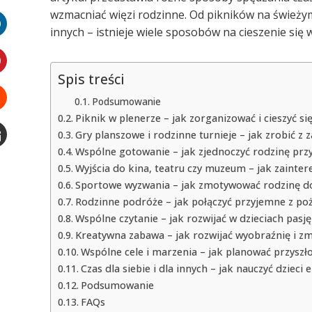
witter
wzmacniać więzi rodzinne. Od pikników na świeży
innych – istnieje wiele sposobów na cieszenie się
LinkedIn
Spis treści
interest
Podsumowanie
Piknik w plenerze – jak zorganizować i cieszyć s
Stumbleupon
Gry planszowe i rodzinne turnieje – jak zrobić z 
Wspólne gotowanie – jak zjednoczyć rodzinę przy 
Email
Wyjścia do kina, teatru czy muzeum – jak zaintere
e
Sportowe wyzwania – jak zmotywować rodzinę do a
Rodzinne podróże – jak połączyć przyjemne z poż
Wspólne czytanie – jak rozwijać w dzieciach pasj
Kreatywna zabawa – jak rozwijać wyobraźnię i zmy
Wspólne cele i marzenia – jak planować przysz
Czas dla siebie i dla innych – jak nauczyć dzieci 
Podsumowanie
FAQs