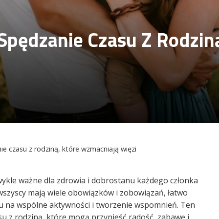
Spędzanie Czasu Z Rodzin
e czasu z rodziną, które wzmacniają więzi
wykle ważne dla zdrowia i dobrostanu każdego członka
 wszyscy mają wiele obowiązków i zobowiązań, łatwo
su na wspólne aktywności i tworzenie wspomnień. Ten
u z rodziną, które mogą przynieść radość, zabawę i