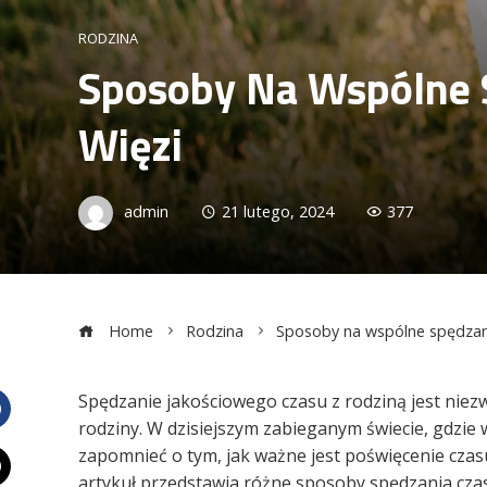
RODZINA
Sposoby Na Wspólne 
Więzi
admin
21 lutego, 2024
377
Home
Rodzina
Sposoby na wspólne spędzani
Spędzanie jakościowego czasu z rodziną jest niez
rodziny. W dzisiejszym zabieganym świecie, gdzie
Facebook
zapomnieć o tym, jak ważne jest poświęcenie cza
artykuł przedstawia różne sposoby spędzania czas