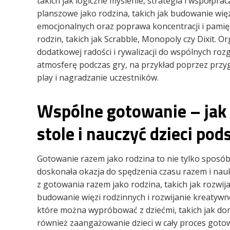
takich jak logiczne myślenie, strategia i współpraca
planszowe jako rodzina, takich jak budowanie więz
emocjonalnych oraz poprawa koncentracji i pamięci
rodzin, takich jak Scrabble, Monopoly czy Dixit.
dodatkowej radości i rywalizacji do wspólnych ro
atmosferę podczas gry, na przykład poprzez przyg
play i nagradzanie uczestników.
Wspólne gotowanie – jak 
stole i nauczyć dzieci po
Gotowanie razem jako rodzina to nie tylko sposó
doskonała okazja do spędzenia czasu razem i nauki
z gotowania razem jako rodzina, takich jak rozwij
budowanie więzi rodzinnych i rozwijanie kreatywno
które można wypróbować z dziećmi, takich jak dom
również zaangażowanie dzieci w cały proces goto