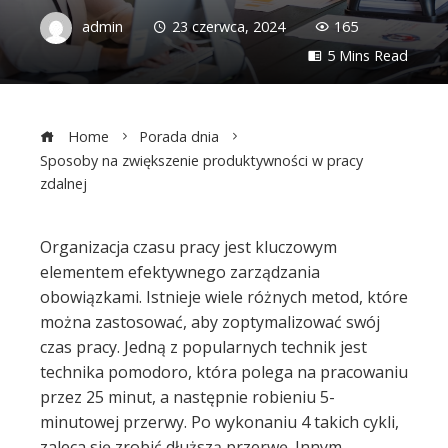
admin
23 czerwca, 2024
165
5 Mins Read
Home
Porada dnia
Sposoby na zwiększenie produktywności w pracy
zdalnej
Organizacja czasu pracy jest kluczowym
elementem efektywnego zarządzania
ebook
obowiązkami. Istnieje wiele różnych metod, które
można zastosować, aby zoptymalizować swój
ter
czas pracy. Jedną z popularnych technik jest
technika pomodoro, która polega na pracowaniu
edIn
przez 25 minut, a następnie robieniu 5-
minutowej przerwy. Po wykonaniu 4 takich cykli,
zaleca się zrobić dłuższą przerwę. Innym