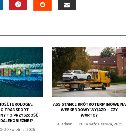
INKEDIN
PINTEREST
EMAIL
STUMBLEUPON
RÓTKOTERMINOWE NA
CZY WIG20 TO WCIĄŻ DOBRY PUNKT
Y WYJAZD – CZY
ODNIESIENIA DLA INWESTORÓW
WARTO?
DŁUGOTERMINOWYCH?
14 października, 2025
admin
16 września, 2025