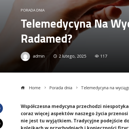
PORADA DNIA
Telemedycyna Na Wyc
Radamed?
admin
2 lutego, 2025
117
Home
Porada dnia
Telemedycyna na wyciągn
Współczesna medycyna przechodzi niespotykan
coraz więcej aspektów naszego życia przenosi 
Facebook
nie jest tu wyjątkiem. Tradycyjne podejście do
kolejkach w przychodniach i konieczności fizyc