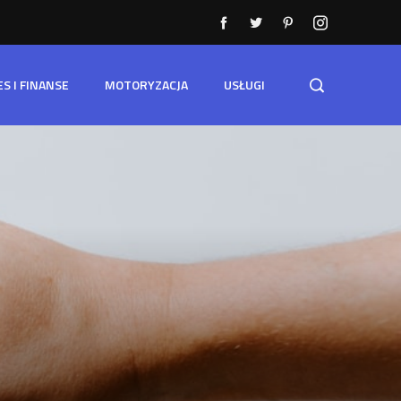
ES I FINANSE
MOTORYZACJA
USŁUGI