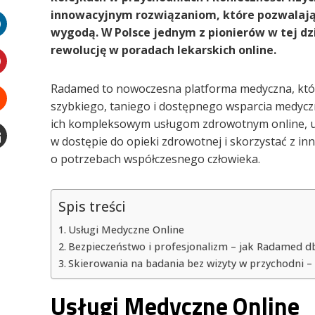
witter
innowacyjnym rozwiązaniom, które pozwalają p
wygodą. W Polsce jednym z pionierów w tej d
LinkedIn
rewolucję w poradach lekarskich online.
interest
Radamed to nowoczesna platforma medyczna, któr
szybkiego, taniego i dostępnego wsparcia medycz
Stumbleupon
ich kompleksowym usługom zdrowotnym online, u
w dostępie do opieki zdrowotnej i skorzystać z i
o potrzebach współczesnego człowieka.
Email
e
Spis treści
Usługi Medyczne Online
Bezpieczeństwo i profesjonalizm – jak Radamed d
Skierowania na badania bez wizyty w przychodni 
Usługi Medyczne Online