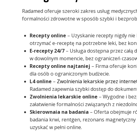
Radamed oferuje szeroki zakres usług medycznych
formalności zdrowotne w sposób szybki i bezprob
Recepty online
– Uzyskanie recepty nigdy nie 
otrzymać e-receptę na potrzebne leki, bez ko
E-recepty 24/7
– Usługa dostępna przez całą d
w dowolnym momencie, bez ograniczeń czasow
Recepty online najtaniej
– Firma oferuje kon
dla osób o ograniczonym budżecie.
L4 online
–
Zwolnienia lekarskie przez interne
Radamed zapewnia szybki dostęp do dokumentów
Zwolnienia lekarskie online
– Wygodne i bezp
załatwienie formalności związanych z niezdolno
Skierownaia na badania
– Oferta obejmuje r
badania krwi, rentgen, rezonans magnetyczny
uzyskać w pełni online.