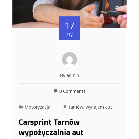
17
sty
By
admin
0 Comments
Motoryzacja
tarnów
,
wynajem aut
Carsprint Tarnów
wypożyczalnia aut